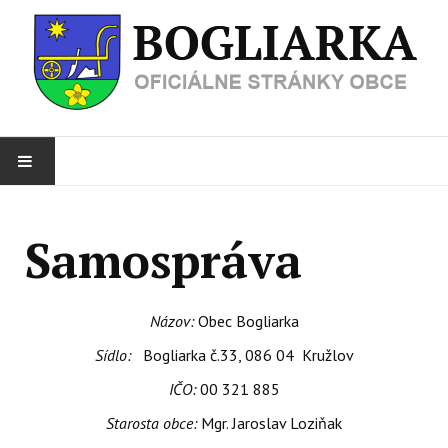
AKTUALITY
Samospráva
SAMOSPRÁVA
Tlačivá
Názov:
Obec Bogliarka
O OBCI
Sídlo:
Bogliarka č.33, 086 04 Kružlov
IČO:
00 321 885
FOTOGALÉRIA
Starosta obce:
Mgr. Jaroslav Loziňak