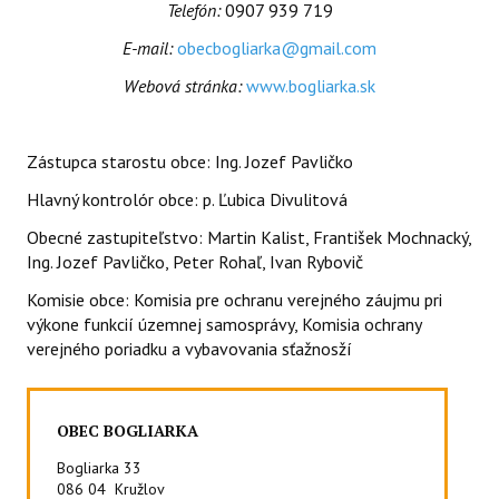
ZVEREJŇOVANIE DOKUMENTOV
Telefón:
0907 939 719
E-mail:
obecbogliarka@gmail.com
Zmluvy, objednávky, faktúry
Webová stránka:
www.bogliarka.sk
Oznamy, informácie
Zápisnice, uznesenia OZ
Zástupca starostu obce: Ing. Jozef Pavličko
VZN
Hlavný kontrolór obce: p. Ľubica Divulitová
Obecné zastupiteľstvo: Martin Kalist, František Mochnacký,
Ing. Jozef Pavličko, Peter Rohaľ, Ivan Rybovič
Komisie obce: Komisia pre ochranu verejného záujmu pri
výkone funkcií územnej samosprávy, Komisia ochrany
verejného poriadku a vybavovania sťažnosží
OBEC BOGLIARKA
Bogliarka 33
086 04 Kružlov